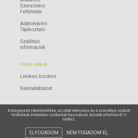
Szerződési
Feltételek
Adatvédelmi
Tájékoztató
Szállítási
információk
Hírek, cikkek
Lexikon, kisokos
Kalóriatáblázat
A böngészés tökéletesítése, az oldal elemzése és a személyre szabott
hirdetések érdekében cookie-kat használunk. Bővebb információt
itt
találsz.
Dunakeszi
Campona
Vác
ELFOGADOM
NEM FOGADOM EL.
ScitecShop.hu - A Scitec Nutrition hivatalos viszonteladó partnere © 2026