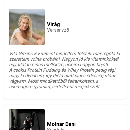
Virág
Versenyző
Vita Greens & Fruits-ot rendeltem tőletek, már régóta ki
szerettem volna próbálni. Nagyon jó kis vitaminkoktél,
egyáltalán nincs mellékíze, nekem nagyon bejött.
A csokis Protein Pudding és Whey Protein pedig régi
nagy kedvencem, így diéta alatt sincs édesség utáni
vágyam. Most mindkettőből feltankoltam, a
csomagom gyorsan, sértetlenül megérkezett.
Molnar Dani
Sportoló