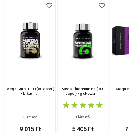
Mega Carni 1000 (60 caps.)
Mega Glucosamine (100
Mega BCA
• L-karnitin
caps.) • glükozamin
c
Elérhető
Elérhető
El
9 015 Ft
5 405 Ft
7 1