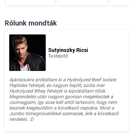
Rólunk mondták
Sutyinszky Ricsi
Testépítő
Ajánlásukra próbáltam ki a Hydrolyzed Beef Isolate
Peptides fehérjét, és nagyon bejött, azóta már
Hydrolyzed Whey fehérjét is kipróbáltam tőlük.
Megrendelés után nagyon gyorsan megérkeztek a
csomagjaim, így sose kell attól tartanom, hogy nem
lesznek kiegészítőim a következő napokra. Most a
Jumbo tömegnövelőkkel szemezek, érik a következő
rendelés. :D