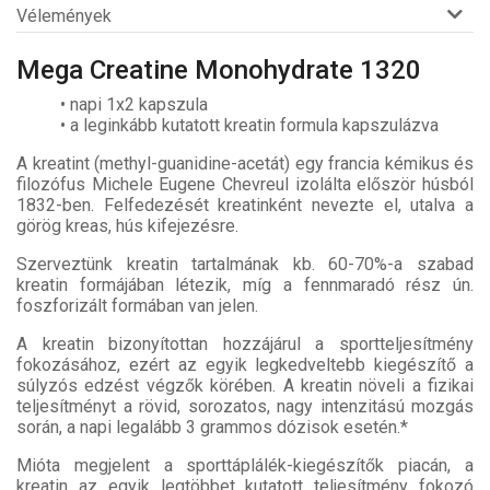
Vélemények
Mega Creatine Monohydrate 1320
• napi 1x2 kapszula
• a leginkább kutatott kreatin formula kapszulázva
A kreatint (methyl-guanidine-acetát) egy francia kémikus és
filozófus Michele Eugene Chevreul izolálta először húsból
1832-ben. Felfedezését kreatinként nevezte el, utalva a
görög kreas, hús kifejezésre.
Szerveztünk kreatin tartalmának kb. 60-70%-a szabad
kreatin formájában létezik, míg a fennmaradó rész ún.
foszforizált formában van jelen.
A kreatin bizonyítottan hozzájárul a sportteljesítmény
fokozásához, ezért az egyik legkedveltebb kiegészítő a
súlyzós edzést végzők körében. A kreatin növeli a fizikai
teljesítményt a rövid, sorozatos, nagy intenzitású mozgás
során, a napi legalább 3 grammos dózisok esetén.*
Mióta megjelent a sporttáplálék-kiegészítők piacán, a
kreatin az egyik legtöbbet kutatott teljesítmény fokozó