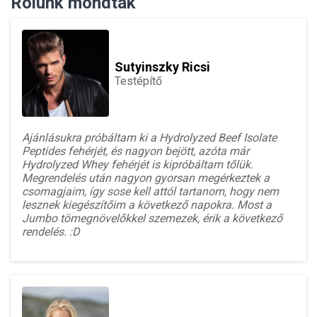
Rólunk mondták
Sutyinszky Ricsi
Testépítő
Ajánlásukra próbáltam ki a Hydrolyzed Beef Isolate
Peptides fehérjét, és nagyon bejött, azóta már
Hydrolyzed Whey fehérjét is kipróbáltam tőlük.
Megrendelés után nagyon gyorsan megérkeztek a
csomagjaim, így sose kell attól tartanom, hogy nem
lesznek kiegészítőim a következő napokra. Most a
Jumbo tömegnövelőkkel szemezek, érik a következő
rendelés. :D