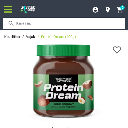
0
Kezdőlap
Vajak
Protein Dream (400g)