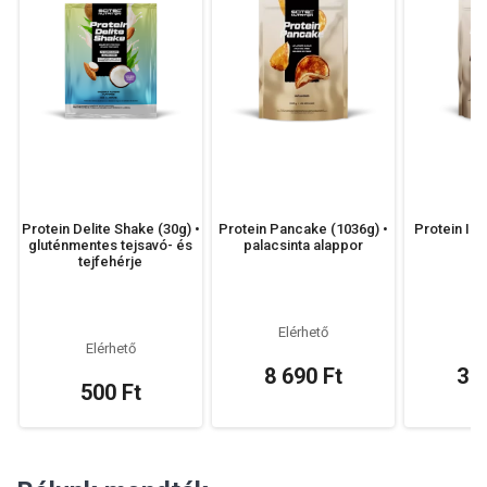
Protein Delite Shake (30g) •
Protein Pancake (1036g) •
Protein Ic
gluténmentes tejsavó- és
palacsinta alappor
tejfehérje
El
Elérhető
Elérhető
3 6
8 690 Ft
500 Ft