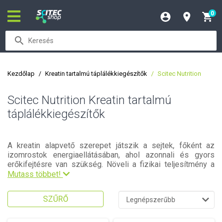
0
Kezdőlap
Kreatin tartalmú táplálékkiegészítők
Scitec Nutrition
Scitec Nutrition Kreatin tartalmú
táplálékkiegészítők
A kreatin alapvető szerepet játszik a sejtek, főként az
izomrostok energiaellátásában, ahol azonnali és gyors
erőkifejtésre van szükség. Növeli a fizikai teljesítmény a
rövid, de magas intenzitású súlyzós edzések során.
Mutass többet!
Fogyasztásuk során kiemeltem figyeljünk a megemelt víz
bevitelére.
SZŰRŐ