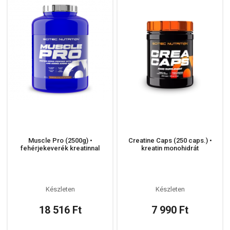
Muscle Pro (2500g) •
Creatine Caps (250 caps.) •
fehérjekeverék kreatinnal
kreatin monohidrát
Készleten
Készleten
18 516 Ft
7 990 Ft