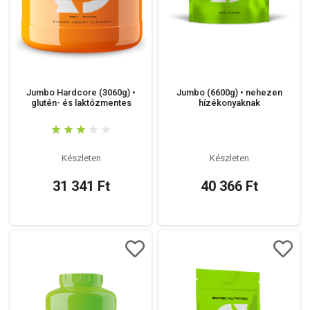
Jumbo Hardcore (3060g) •
Jumbo (6600g) • nehezen
glutén- és laktózmentes
hízékonyaknak
Készleten
Készleten
31 341 Ft
40 366 Ft