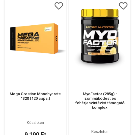
Mega Creatine Monohydrate
MyoFactor (285g) •
1320 (120 caps.)
izomműködést és
fehérjeszintézist támogató
komplex
Készleten
Készleten
9 190 Ft