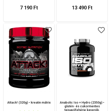
7 190 Ft
13 490 Ft
Attack! (320g) • kreatin mátrix
Anabolic Iso + Hydro (2350g) •
glutén- és cukormentes
tejsavófehérje keverék,