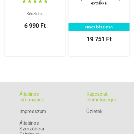
extrákkal
Készleten
6 990 Ft
Nincs készleten
19 751 Ft
Általános
Kapcsolat,
információk
elérhetőségek
Impresszum
Üzletek
Általános
Szerződési