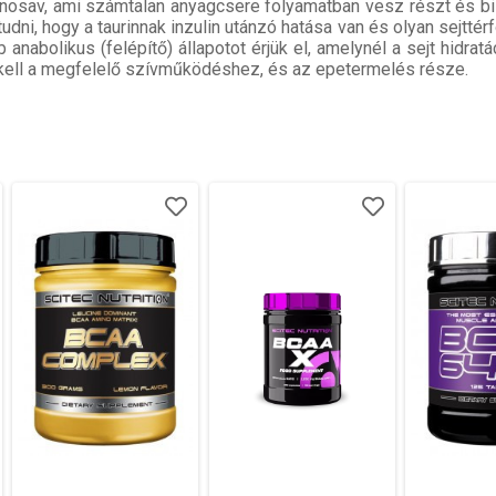
inosav, ami számtalan anyagcsere folyamatban vesz részt és bi
udni, hogy a taurinnak inzulin utánzó hatása van és olyan sejttér
 anabolikus (felépítő) állapotot érjük el, amelynél a sejt hidrat
, kell a megfelelő szívműködéshez, és az epetermelés része.