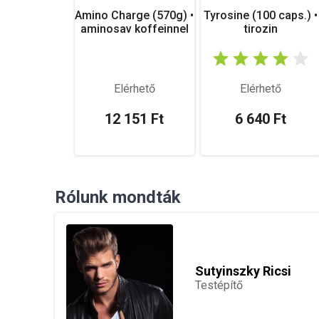
Amino Charge (570g) •
Tyrosine (100 caps.) •
aminosav koffeinnel
tirozin
Elérhető
Elérhető
12 151 Ft
6 640 Ft
Rólunk mondták
Sutyinszky Ricsi
Testépítő