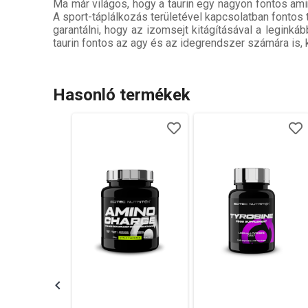
Ma már világos, hogy a taurin egy nagyon fontos am
A sport-táplálkozás területével kapcsolatban fontos t
garantálni, hogy az izomsejt kitágításával a leginkább
taurin fontos az agy és az idegrendszer számára is
Hasonló termékek