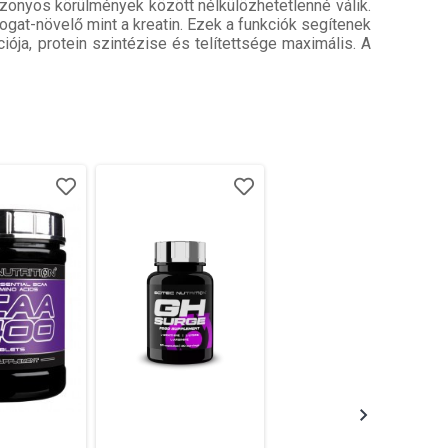
zonyos körülmények között nélkülözhetetlenné válik.
fogat-növelő mint a kreatin. Ezek a funkciók segítenek
ációja, protein szintézise és telítettsége maximális. A