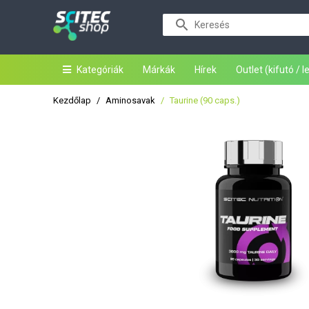
Kategóriák
Márkák
Hírek
Outlet (kifutó / 
Kezdőlap
Aminosavak
Taurine (90 caps.)