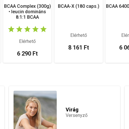
BCAA Complex (300g)
BCAA-X (180 caps.)
BCAA 6400 
• leucin domináns
8:1:1 BCAA
Elérhető
Elé
Elérhető
8 161 Ft
6 0
6 290 Ft
Virág
Versenyző