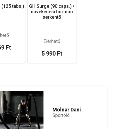
(125 tabs.)
GH Surge (90 caps.) •
növekedési hormon
serkentő
rhető
Elérhető
69 Ft
5 990 Ft
Molnar Dani
Sportoló