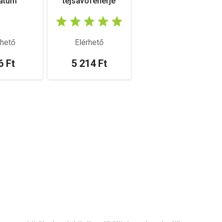
látum
tejsavófehérje
rhető
Elérhető
6 Ft
5 214 Ft