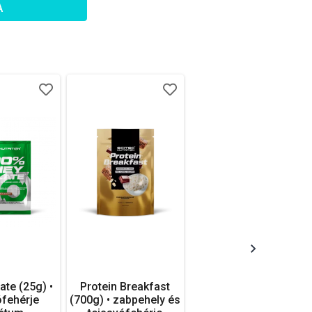
A
ate (25g) •
Protein Breakfast
ófehérje
(700g) • zabpehely és