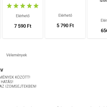
izo
Elérhető
Elérhető
Elé
5 790 Ft
7 590 Ft
65
Vélemények
av
MÉNYEK KÖZÖTT!
 HATÁS!
 AZ IZOMSEJTEKBEN!