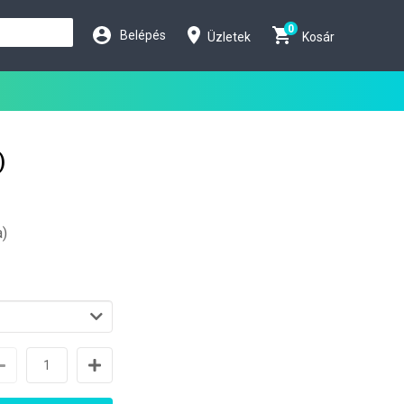
0
Belépés
Üzletek
Kosár
)
a)