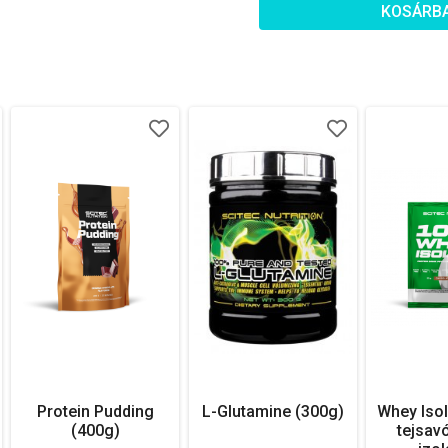
KOSÁRB
Protein Pudding
L-Glutamine (300g)
Whey Isol
(400g)
tejsav