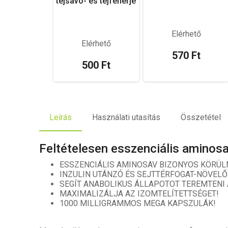
tejsavó- és tejfehérje
Elérhető
Elérhető
570 Ft
500 Ft
Leírás
Használati utasítás
Összetétel
Feltételesen esszenciális aminos
ESSZENCIÁLIS AMINOSAV BIZONYOS KÖRÜL
INZULIN UTÁNZÓ ÉS SEJTTÉRFOGAT-NÖVELŐ
SEGÍT ANABOLIKUS ÁLLAPOTOT TEREMTENI
MAXIMALIZÁLJA AZ IZOMTELÍTETTSÉGET!
1000 MILLIGRAMMOS MEGA KAPSZULÁK!