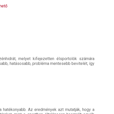
hető
énhidrát, melyet kifejezetten élsportolók számára
rsabb, hatásosabb, probléma mentesebb bevitelét, így
alta hatékonyabb. Az eredmények azt mutatják, hogy a