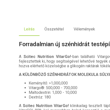
Leírás
Összetétel
Vélemények
Forradalmian új szénhidrát testép
A
Scitec Nutrition VitarGo!
-ban található Vitar
fejlesztettek ki, hogy segítségével lehetővé tegyék
hozva elérhető közelségbe a glikogén raktárak tökéle
A KÜLÖNBÖZŐ SZÉNHIDRÁTOK MOLEKULA SÚLYA
Keményítő: >1,000,000
Vitargo®: 500,000 - 700,000
Maltodextrin: 1,000 - 10,000
Dextróz: 180
A
Scitec Nutrition VitarGo!
klinikailag tesztelt tá