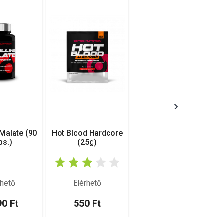
 Malate (90
Hot Blood Hardcore
ps.)
(25g)
rhető
Elérhető
90 Ft
550 Ft