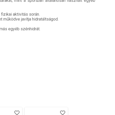
árakat, mint a sportban általánosan használt egyéb
izikai aktivitás során.
t működve javítja hidratáltságod.
y más egyéb szénhidrát.