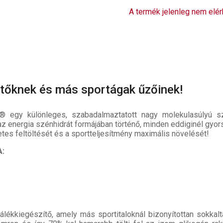
A termék jelenleg nem elér
ítőknek és más sportágak űzőinek!
go® egy különleges, szabadalmaztatott nagy molekulasúlyú sz
 az energia szénhidrát formájában történő, minden eddiginél gyo
tes feltöltését és a sportteljesítmény maximális növelését!
:
plálékkiegészítő, amely más sportitaloknál bizonyítottan sokk