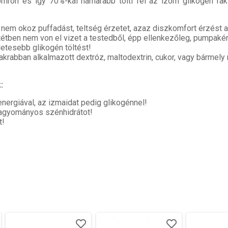
mron és így 70%-kal hamarabb tölti fel az izom glikogén rakt
 nem okoz puffadást, teltség érzetet, azaz diszkomfort érzést a f
ntétben nem von el vizet a testedből, épp ellenkezőleg, pumpakén
letesebb glikogén töltést!
yakrabban alkalmazott dextróz, maltodextrin, cukor, vagy bármel
:
nergiával, az izmaidat pedig glikogénnel!
hagyományos szénhidrátot!
t!