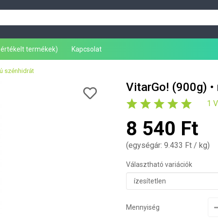
leértékelt termékek)
Kapcsolat
ú szénhidrát
VitarGo! (900g) •
1 
8 540 Ft
(egységár: 9.433 Ft / kg)
Választható variációk
Mennyiség