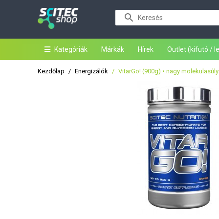
Kategóriák
Márkák
Hírek
Outlet (kifutó / 
Kezdőlap
Energizálók
VitarGo! (900g) • nagy molekulasúly