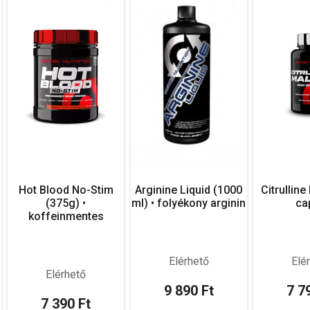
Hot Blood No-Stim
Arginine Liquid (1000
Citrulline
(375g) •
ml) • folyékony arginin
ca
koffeinmentes
Elérhető
Elé
Elérhető
9 890 Ft
7 7
7 390 Ft