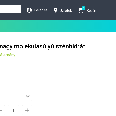
0
Belépés
Üzletek
Kosár
 nagy molekulasúlyú szénhidrát
Vélemény