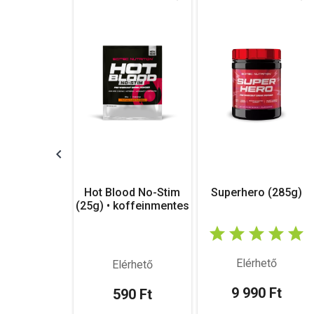
Hot Blood No-Stim
Superhero (285g)
(25g) • koffeinmentes
Elérhető
Elérhető
9 990 Ft
590 Ft