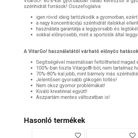
VitarGO! 80%-kal gyorsabban halad keresztül a gyo
szénhidrát források! Összefoglalva:
igen rövid ideig tartózkodik a gyomorban, ezért
a nagy koncentrációjú szénhidrát italokkal elle
használata garantálja a leggyorsabb és legtöké
sokkal előnyösebb, mint a sportolók által legg
A VitarGo! használatától várható előnyös hatások
Segítségével maximálisan feltöltheted magad e
100%-ban tiszta Vitargo®-ból, nem tartalmaz 
70%-80%-kal jobb, mint bármely más szénhidrá
Jelentősen gyorsabb glikogén töltés!
Nem okoz gyomor problémákat!
Kiváló kreatinnal együtt!
Aszpartám mentes változatban is!
Hasonló termékek