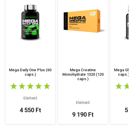
Mega Daily One Plus (60
Mega Creatine
Mega Gluc
caps.)
Monohydrate 1320 (120
caps.) •
caps.)
Elérhető
El
Elérhető
4 550 Ft
5 4
9 190 Ft