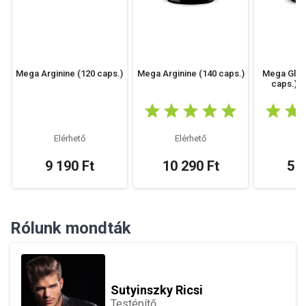
Mega Arginine (120 caps.)
Mega Arginine (140 caps.)
Mega Gluc
caps.) •
Elérhető
Elérhető
El
9 190 Ft
10 290 Ft
5 4
Rólunk mondták
Sutyinszky Ricsi
Testépítő