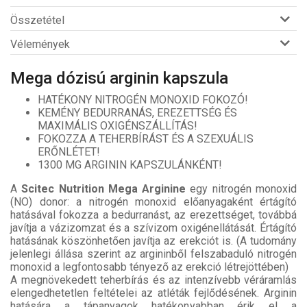
Összetétel
Vélemények
Mega dózisú arginin kapszula
HATÉKONY NITROGÉN MONOXID FOKOZÓ!
KEMÉNY BEDURRANÁS, EREZETTSÉG ÉS
MAXIMÁLIS OXIGÉNSZÁLLÍTÁS!
FOKOZZA A TEHERBÍRÁST ÉS A SZEXUÁLIS
ERŐNLÉTET!
1300 MG ARGININ KAPSZULÁNKÉNT!
A
Scitec Nutrition Mega Arginine
egy nitrogén monoxid
(NO) donor: a nitrogén monoxid előanyagaként értágító
hatásával fokozza a bedurranást, az erezettséget, továbbá
javítja a vázizomzat és a szívizom oxigénellátását. Értágító
hatásának köszönhetően javítja az erekciót is. (A tudomány
jelenlegi állása szerint az argininből felszabaduló nitrogén
monoxid a legfontosabb tényező az erekció létrejöttében)
A megnövekedett teherbírás és az intenzívebb véráramlás
elengedhetetlen feltételei az atléták fejlődésének. Arginin
hatására a tápanyagok hatékonyabban érik el a