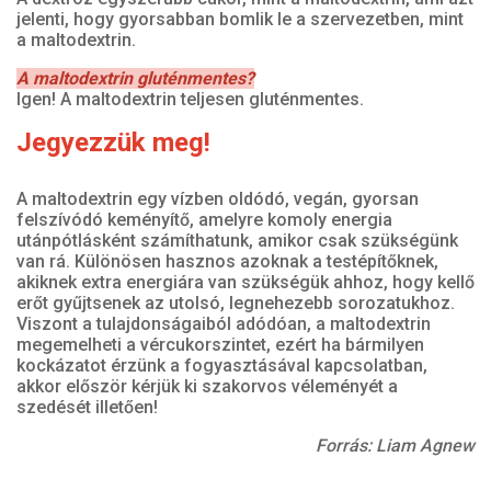
jelenti, hogy gyorsabban bomlik le a szervezetben, mint
a maltodextrin.
A maltodextrin gluténmentes?
Igen! A maltodextrin teljesen gluténmentes.
Jegyezzük meg!
A maltodextrin egy vízben oldódó, vegán, gyorsan
felszívódó keményítő, amelyre komoly energia
utánpótlásként számíthatunk, amikor csak szükségünk
van rá. Különösen hasznos azoknak a testépítőknek,
akiknek extra energiára van szükségük ahhoz, hogy kellő
erőt gyűjtsenek az utolsó, legnehezebb sorozatukhoz.
Viszont a tulajdonságaiból adódóan, a maltodextrin
megemelheti a vércukorszintet, ezért ha bármilyen
kockázatot érzünk a fogyasztásával kapcsolatban,
akkor először kérjük ki szakorvos véleményét a
szedését illetően!
Forrás: Liam Agnew