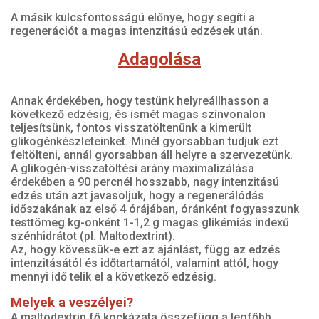
A másik kulcsfontosságú előnye, hogy segíti a
regenerációt a magas intenzitású edzések után.
Adagolása
Annak érdekében, hogy testünk helyreállhasson a
következő edzésig, és ismét magas színvonalon
teljesítsünk, fontos visszatöltenünk a kimerült
glikogénkészleteinket. Minél gyorsabban tudjuk ezt
feltölteni, annál gyorsabban áll helyre a szervezetünk.
A glikogén-visszatöltési arány maximalizálása
érdekében a 90 percnél hosszabb, nagy intenzitású
edzés után azt javasoljuk, hogy a regenerálódás
időszakának az első 4 órájában, óránként fogyasszunk
testtömeg kg-onként 1-1,2 g magas glikémiás indexű
szénhidrátot (pl. Maltodextrint).
Az, hogy kövessük-e ezt az ajánlást, függ az edzés
intenzitásától és időtartamától, valamint attól, hogy
mennyi idő telik el a következő edzésig.
Melyek a veszélyei?
A maltodextrin fő kockázata összefügg a legfőbb