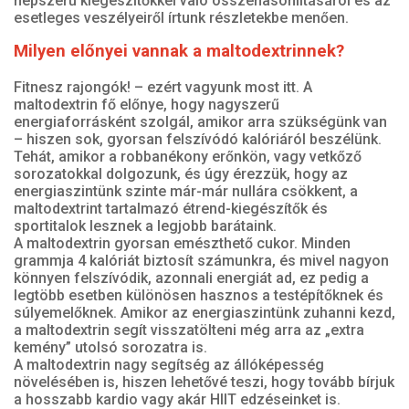
népszerű kiegészítőkkel való összehasonlításáról és az
esetleges veszélyeiről írtunk részletekbe menően.
Milyen előnyei vannak a maltodextrinnek?
Fitnesz rajongók! – ezért vagyunk most itt. A
maltodextrin fő előnye, hogy nagyszerű
energiaforrásként szolgál, amikor arra szükségünk van
– hiszen sok, gyorsan felszívódó kalóriáról beszélünk.
Tehát, amikor a robbanékony erőnkön, vagy vetkőző
sorozatokkal dolgozunk, és úgy érezzük, hogy az
energiaszintünk szinte már-már nullára csökkent, a
maltodextrint tartalmazó étrend-kiegészítők és
sportitalok lesznek a legjobb barátaink.
A maltodextrin gyorsan emészthető cukor. Minden
grammja 4 kalóriát biztosít számunkra, és mivel nagyon
könnyen felszívódik, azonnali energiát ad, ez pedig a
legtöbb esetben különösen hasznos a testépítőknek és
súlyemelőknek. Amikor az energiaszintünk zuhanni kezd,
a maltodextrin segít visszatölteni még arra az „extra
kemény” utolsó sorozatra is.
A maltodextrin nagy segítség az állóképesség
növelésében is, hiszen lehetővé teszi, hogy tovább bírjuk
a hosszabb kardio vagy akár HIIT edzéseinket is.