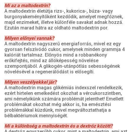
Mi az a maltodextrin?
A maltodextrin életútja rizs-, kukorica-, búza- vagy
burgonyakeményítőként kezdődik, amelyet megfőznek,
majd enzimeket, illetve különféle savakat adnak hozzá.
Ezután marad hátra az oldható maltodextrin por.
Milyen előnyei vannak?
A maltodextrin nagyszerű energiaforrás, mivel ez egy
gyorsan felszívódó cukor, amelynek minden grammja 4
kalóriát tartalmaz. Előnyös mind a robbanékony
erőkifejtés, mind az állóképesség növelése
szempontjából. A glikogén-utánpótlás sebességének
növelésével a regenerálódást is elősegíti.
Milyen veszélyekkel jár?
A maltodextrin magas glikémiás indexszel rendelkezik,
ezért hirtelen emelkedést okozhat a vércukorszintben,
ami némelyikünk számára problémát jelenthet! Emellett
problémákat okozhat még akkor is, ha emésztési
problémákkal küzdünk, mivel megváltoztathatja a
bélbaktériumok mennyiségét.
Mi a különbség a maltodextrin és a dextróz között?
A dextróz egyszerűbb cukor, mint a maltodextrin, ami azt