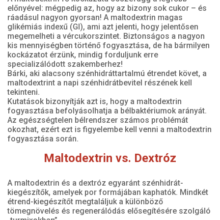
előnyével: mégpedig az, hogy az bizony sok cukor – és
ráadásul nagyon gyorsan! A maltodextrin magas
glikémiás indexű (GI), ami azt jelenti, hogy jelentősen
megemelheti a vércukorszintet. Biztonságos a nagyon
kis mennyiségben történő fogyasztása, de ha bármilyen
kockázatot érzünk, mindig forduljunk erre
specializálódott szakemberhez!
Bárki, aki alacsony szénhidráttartalmú étrendet követ, a
maltodextrint a napi szénhidrátbevitel részének kell
tekinteni.
Kutatások bizonyítják azt is, hogy a maltodextrin
fogyasztása befolyásolhatja a bélbaktériumok arányát.
Az egészségtelen bélrendszer számos problémát
okozhat, ezért ezt is figyelembe kell venni a maltodextrin
fogyasztása során.
Maltodextrin vs. Dextróz
A maltodextrin és a dextróz egyaránt szénhidrát-
kiegészítők, amelyek por formájában kaphatók. Mindkét
étrend-kiegészítőt megtaláljuk a különböző
tömegnövelés és regenerálódás elősegítésére szolgáló