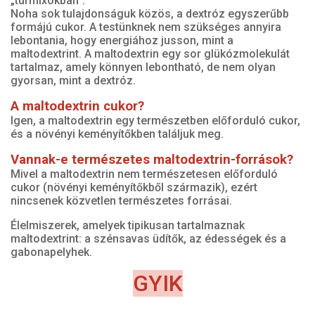
„turmixokban”.
Noha sok tulajdonságuk közös, a dextróz egyszerűbb
formájú cukor. A testünknek nem szükséges annyira
lebontania, hogy energiához jusson, mint a
maltodextrint. A maltodextrin egy sor glükózmolekulát
tartalmaz, amely könnyen lebontható, de nem olyan
gyorsan, mint a dextróz.
A maltodextrin cukor?
Igen, a maltodextrin egy természetben előforduló cukor,
és a növényi keményítőkben találjuk meg.
Vannak-e természetes maltodextrin-források?
Mivel a maltodextrin nem természetesen előforduló
cukor (növényi keményítőkből származik), ezért
nincsenek közvetlen természetes forrásai.
Élelmiszerek, amelyek tipikusan tartalmaznak
maltodextrint: a szénsavas üdítők, az édességek és a
gabonapelyhek.
GYIK