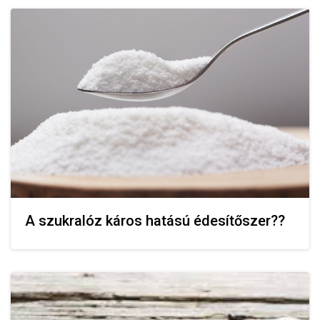
A szukralóz káros hatású édesítőszer??