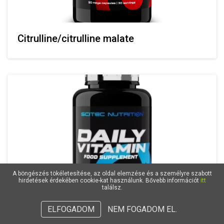
Citrulline/citrulline malate
A böngészés tökéletesítése, az oldal elemzése és a személyre szabott
hirdetések érdekében cookie-kat használunk. Bővebb információt
itt
találsz.
ELFOGADOM
NEM FOGADOM EL.
Mit jelent az a szó: V I T A M I N