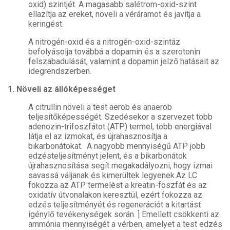
oxid) szintjét. A magasabb salétrom-oxid-szint
ellazítja az ereket, növeli a véráramot és javítja a
keringést.
A nitrogén-oxid és a nitrogén-oxid-szintáz
befolyásolja továbbá a dopamin és a szerotonin
felszabadulását, valamint a dopamin jelző hatásait az
idegrendszerben.
1. Növeli az állóképességet
A citrullin növeli a test aerob és anaerob
teljesítőképességét. Szedésekor a szervezet több
adenozin-trifoszfátot (ATP) termel, több energiával
látja el az izmokat, és újrahasznosítja a
bikarbonátokat. A nagyobb mennyiségű ATP jobb
edzésteljesítményt jelent, és a bikarbonátok
újrahasznosítása segít megakadályozni, hogy izmai
savassá váljanak és kimerültek legyenek.Az LC
fokozza az ATP termelést a kreatin-foszfát és az
oxidatív útvonalakon keresztül, ezért fokozza az
edzés teljesítményét és regenerációt a kitartást
igénylő tevékenységek során. ] Emellett csökkenti az
ammónia mennyiségét a vérben, amelyet a test edzés