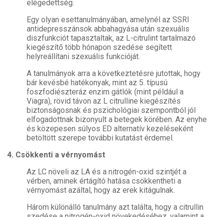
elégedettség.
Egy olyan esettanulmányában, amelynél az SSRI
antidepresszánsok abbahagyása után szexuális
diszfunkciót tapasztaltak, az L-citrulint tartalmazó
kiegészítő több hónapon szedése segített
helyreállítani szexuális funkcióját.
A tanulmányok arra a következtetésre jutottak, hogy
bár kevésbé hatékonyak, mint az 5. típusú
foszfodiészteráz enzim gátlók (mint például a
Viagra), rövid távon az L citrulline kiegészítés
biztonságosnak és pszichológiai szempontból jól
elfogadottnak bizonyult a betegek körében. Az enyhe
és közepesen súlyos ED alternatív kezeléseként
betöltött szerepe további kutatást érdemel.
4. Csökkenti a vérnyomást
Az LC növeli az LA és a nitrogén-oxid szintjét a
vérben, aminek értágító hatása csökkentheti a
vérnyomást azáltal, hogy az erek kitágulnak.
Három különálló tanulmány azt találta, hogy a citrullin
szedése a nitrogén-oxid növekedéséhez, valamint a