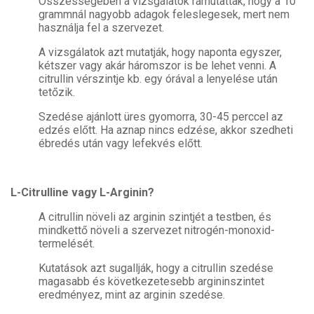
Összességében a vizsgálatok rámutattak, hogy a 10
grammnál nagyobb adagok feleslegesek, mert nem
használja fel a szervezet.
A vizsgálatok azt mutatják, hogy naponta egyszer,
kétszer vagy akár háromszor is be lehet venni. A
citrullin vérszintje kb. egy órával a lenyelése után
tetőzik.
Szedése ajánlott üres gyomorra, 30-45 perccel az
edzés előtt. Ha aznap nincs edzése, akkor szedheti
ébredés után vagy lefekvés előtt.
L-Citrulline vagy L-Arginin?
A citrullin növeli az arginin szintjét a testben, és
mindkettő növeli a szervezet nitrogén-monoxid-
termelését.
Kutatások azt sugallják, hogy a citrullin szedése
magasabb és következetesebb argininszintet
eredményez, mint az arginin szedése.