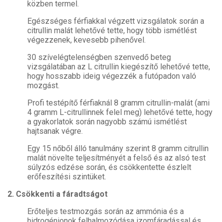
közben termel.
Egészséges férfiakkal végzett vizsgálatok során a
citrullin malát lehetővé tette, hogy több ismétlést
végezzenek, kevesebb pihenővel.
30 szívelégtelenségben szenvedő beteg
vizsgálatában az L citrullin kiegészítő lehetővé tette,
hogy hosszabb ideig végezzék a futópadon való
mozgást.
Profi testépítő férfiaknál 8 gramm citrullin-malát (ami
4 gramm L-citrullinnek felel meg) lehetővé tette, hogy
a gyakorlatok során nagyobb számú ismétlést
hajtsanak végre.
Egy 15 nőből álló tanulmány szerint 8 gramm citrullin
malát növelte teljesítményét a felső és az alsó test
súlyzós edzése során, és csökkentette észlelt
erőfeszítési szintüket.
2. Csökkenti a fáradtságot
Erőteljes testmozgás során az ammónia és a
hidrogénionok felhalmozódása izomfáradással és