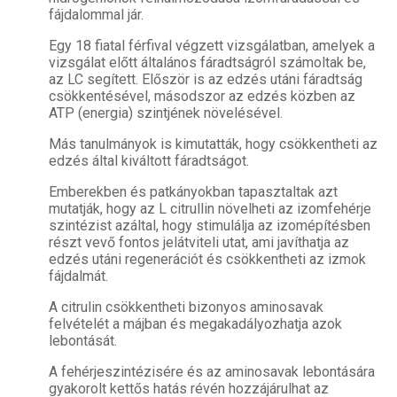
fájdalommal jár.
Egy 18 fiatal férfival végzett vizsgálatban, amelyek a
vizsgálat előtt általános fáradtságról számoltak be,
az LC segített. Először is az edzés utáni fáradtság
csökkentésével, másodszor az edzés közben az
ATP (energia) szintjének növelésével.
Más tanulmányok is kimutatták, hogy csökkentheti az
edzés által kiváltott fáradtságot.
Emberekben és patkányokban tapasztaltak azt
mutatják, hogy az L citrullin növelheti az izomfehérje
szintézist azáltal, hogy stimulálja az izomépítésben
részt vevő fontos jelátviteli utat, ami javíthatja az
edzés utáni regenerációt és csökkentheti az izmok
fájdalmát.
A citrulin csökkentheti bizonyos aminosavak
felvételét a májban és megakadályozhatja azok
lebontását.
A fehérjeszintézisére és az aminosavak lebontására
gyakorolt kettős hatás révén hozzájárulhat az