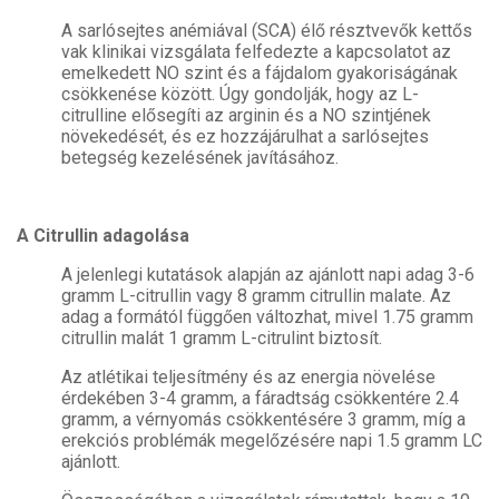
A sarlósejtes anémiával (SCA) élő résztvevők kettős
vak klinikai vizsgálata felfedezte a kapcsolatot az
emelkedett NO szint és a fájdalom gyakoriságának
csökkenése között. Úgy gondolják, hogy az L-
citrulline elősegíti az arginin és a NO szintjének
növekedését, és ez hozzájárulhat a sarlósejtes
betegség kezelésének javításához.
A Citrullin adagolása
A jelenlegi kutatások alapján az ajánlott napi adag 3-6
gramm L-citrullin vagy 8 gramm citrullin malate. Az
adag a formától függően változhat, mivel 1.75 gramm
citrullin malát 1 gramm L-citrulint biztosít.
Az atlétikai teljesítmény és az energia növelése
érdekében 3-4 gramm, a fáradtság csökkentére 2.4
gramm, a vérnyomás csökkentésére 3 gramm, míg a
erekciós problémák megelőzésére napi 1.5 gramm LC
ajánlott.