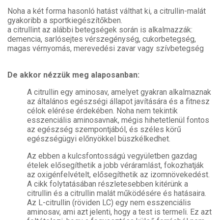
Noha a két forma hasonló hatást válthat ki, a citrullin-malát
gyakoribb a sportkiegészítőkben.
a citrullint az alábbi betegségek során is alkalmazzák:
demencia, sarlósejtes vérszegénység, cukorbetegség,
magas vérnyomás, merevedési zavar vagy szívbetegség
De akkor nézzük meg alaposanban:
A citrullin egy aminosav, amelyet gyakran alkalmaznak
az általános egészségi állapot javítására és a fitnesz
célok elérése érdekében. Noha nem tekintik
esszenciális aminosavnak, mégis hihetetlenül fontos
az egészség szempontjából, és széles körű
egészségügyi előnyökkel büszkélkedhet.
Az ebben a kulcsfontosságú vegyületben gazdag
ételek elősegíthetik a jobb véráramlást, fokozhatják
az oxigénfelvételt, elősegíthetik az izomnövekedést.
A cikk folytatásában részletesebben kitérünk a
citrullin és a citrullin malát működésére és hatásaira.
Az L-citrullin (röviden LC) egy nem esszenciális
aminosav, ami azt jelenti, hogy a test is termeli. Ez azt