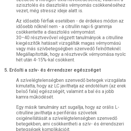
szisztolés és diasztolés vérnyomás csökkenéséhez
vezet, még stressz ideje alatt is.
Az idősebb férfiak esetében - de érdekes módon az
idősebb nőknél nem - a citrullin napi 6 grammja
csökkentette a diasztolés vérnyomást.
30–40 résztvevővel végzett tanulmányok a citrulline
kiegészítők hatásait vizsgálták magas vérnyomású
vagy más szívbetegségben szenvedő felnőtteknél.
Megállapították, hogy a résztvevők vérnyomása nyolc
hét után 4-15%-kal csökkent.
5. Erősíti a szív- és érrendszer egészséget
A szívelégtelenségben szenvedő betegek vizsgálata
kimutatta, hogy az LC javíthatja az endotélium (az erek
belső fala) egészségét, valamint a bal és a jobb
kamra működését.
Egy másik tanulmány azt sugallja, hogy az orális L-
citrulline javíthatja a perifériás szövetek
oxigénellátását a szívelégtelenségben szenvedő
betegekben, ami csökkentheti a szív- és érrendszeri
betegségek komplikációit.