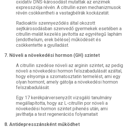
oxidatív DNS-károsodást mutattak az enzimek
expressziója révén. A citrullin ezen mechanizmusok
révén csökkentheti a vastagbélrák kockázatát.
Radioaktív szennyeződés által okozott
sejtkárosodásban szenvedő gyermekek esetében a
citrullin-malát kezelés javította az egyrétegű laphám
(endothelium, erek bélése) működését és
csökkentette a gyulladást.
7. Növeli a növekedési hormon (GH) szintet
A citrullin szedése növeli az arginin szintet, az pedig
növeli a növekedési hormon felszabadulását azáltal,
hogy elnyomja a szomatosztatin termelést, ami egy
olyan hormont, amely gátolja a növekedési hormon
felszabadulását.
Egy 17 kerékpárversenyzőt vizsgáló tanulmány
megállapította, hogy az L-citrullin por növeli a
növekedési hormon szintet pihenés után, ami
javíthatja a test regenerációs folyamatait
8. Antidepresszánsként működhet