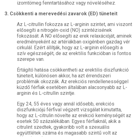
izomtömeg fenntartásához vagy növeléséhez.
3. Csökkenti a merevedési zavarok (ED) tüneteit
Az L-citrullin fokozza az L-arginin szintet, ami viszont
elősegíti a nitrogén-oxid (NO) szintézisének
fokozását. A NO elősegíti az erek relaxációját, aminek
eredményeként az artériákban oxigénben gazdag vér
cirkulál. Ezért állítják, hogy az L-arginin elősegíti a
szív egészségét, de az erektilis funkcióban is fontos
szerepe van.
Értágító hatása csökkentheti az erektilis diszfunkció
tüneteit, különösen akkor, ha azt érrendszeri
problémák okozzák. Az erekciós rendellenességgel
küzdő férfiak esetében általában alacsonyabb az L-
arginin és L-citrullin szintje.
Egy 24, 55 éves vagy annál idősebb, erekciós
diszfunkciójú férfival végzett vizsgálat kimutatta,
hogy az L-citrulin növelte az erekció keménységét az
esetek 50 százalékában. Egyes férfiaknál, akik a
citrulint szedtek, gyakoribb volt a szexuális
együttlétek száma és magasabb szintű volt az