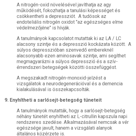
A nitrogén-oxid növelésével javíthatja az agy
működését, fokozhatja a tanulási képességet és
csökkentheti a depressziót. A tudósok az
endoteliális nitrogén oxidot "az egészséges elme
védelmezőjéne" is hívják.
A tanulmányok kapcsolatot mutattak ki az LA / LC
alacsony szintje és a depresszió kockázata között. A
súlyos depresszióban szenvedő embereknél
alacsonyabb ezen aminosavak szintje, ami segíthet
megmagyarázni a súlyos depresszió és a szív-
érrendszeri betegségek közötti összefüggést.
A megszakadt nitrogén-monoxid-jelzést a
vizsgálatok a neurodegenerációval és a demencia
kialakulásával is összekapcsolták.
9. Enyhítheti a sarlósejt-betegség tüneteit
A tanulmányok mutatták, hogy a sarlósejt-betegség
néhány tünetét enyhítheti az L-citrullin kapszula napi
rendszeres szedése. Alkalmazásával nemcsak a vér
egészsége javult, hanem a vizsgálati alanyok
általános közérzete is.