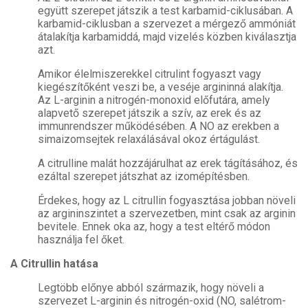
együtt szerepet játszik a test karbamid-ciklusában. A
karbamid-ciklusban a szervezet a mérgező ammóniát
átalakítja karbamiddá, majd vizelés közben kiválasztja
azt.
Amikor élelmiszerekkel citrulint fogyaszt vagy
kiegészítőként veszi be, a veséje argininná alakítja.
Az L-arginin a nitrogén-monoxid előfutára, amely
alapvető szerepet játszik a szív, az erek és az
immunrendszer működésében. A NO az erekben a
simaizomsejtek relaxálásával okoz értágulást.
A citrulline malát hozzájárulhat az erek tágításához, és
ezáltal szerepet játszhat az izomépítésben.
Érdekes, hogy az L citrullin fogyasztása jobban növeli
az argininszintet a szervezetben, mint csak az arginin
bevitele. Ennek oka az, hogy a test eltérő módon
használja fel őket.
A Citrullin hatása
Legtöbb előnye abból származik, hogy növeli a
szervezet L-arginin és nitrogén-oxid (NO, salétrom-