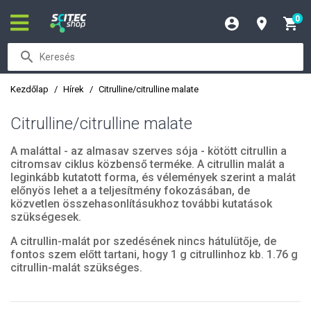
0
Kezdőlap
Hírek
Citrulline/citrulline malate
Citrulline/citrulline malate
A maláttal - az almasav szerves sója - kötött citrullin a
citromsav ciklus közbenső terméke. A citrullin malát a
leginkább kutatott forma, és vélemények szerint a malát
előnyös lehet a a teljesítmény fokozásában, de
közvetlen összehasonlításukhoz további kutatások
szükségesek.
A citrullin-malát por szedésének nincs hátulütője, de
fontos szem előtt tartani, hogy 1 g citrullinhoz kb. 1.76 g
citrullin-malát szükséges.