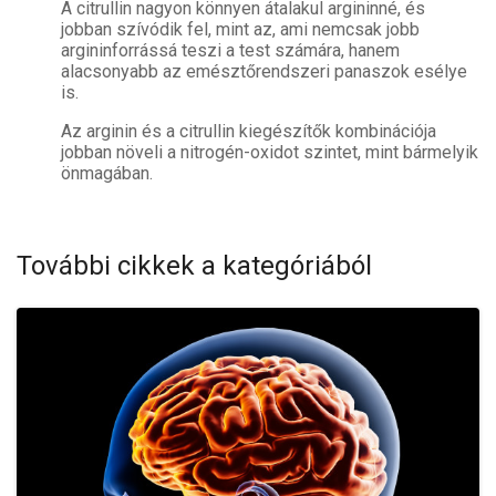
A citrullin nagyon könnyen átalakul argininné, és
jobban szívódik fel, mint az, ami nemcsak jobb
argininforrássá teszi a test számára, hanem
alacsonyabb az emésztőrendszeri panaszok esélye
is.
Az arginin és a citrullin kiegészítők kombinációja
jobban növeli a nitrogén-oxidot szintet, mint bármelyik
önmagában.
További cikkek a kategóriából