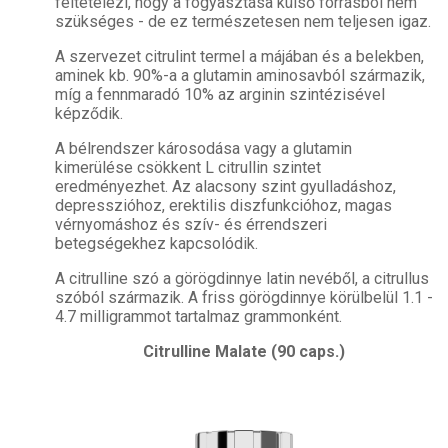
feltételezi, hogy a fogyasztása külső forrásból nem
szükséges - de ez természetesen nem teljesen igaz.
A szervezet citrulint termel a májában és a belekben,
aminek kb. 90%-a a glutamin aminosavból származik,
míg a fennmaradó 10% az arginin szintézisével
képződik.
A bélrendszer károsodása vagy a glutamin
kimerülése csökkent L citrullin szintet
eredményezhet. Az alacsony szint gyulladáshoz,
depresszióhoz, erektilis diszfunkcióhoz, magas
vérnyomáshoz és szív- és érrendszeri
betegségekhez kapcsolódik.
A citrulline szó a görögdinnye latin nevéből, a citrullus
szóból származik. A friss görögdinnye körülbelül 1.1 -
4.7 milligrammot tartalmaz grammonként.
Citrulline Malate (90 caps.)