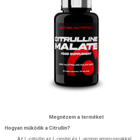
Megnézem a terméket
Hogyan működik a Citrullin?
Az L-citrullin az L-ornitin és L-arginin aminosavakkal