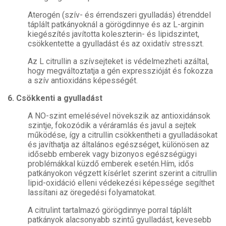
Aterogén (szív- és érrendszeri gyulladás) étrenddel
táplált patkányoknál a görögdinnye és az L-arginin
kiegészítés javította koleszterin- és lipidszintet,
csökkentette a gyulladást és az oxidatív stresszt.
Az L citrullin a szívsejteket is védelmezheti azáltal,
hogy megváltoztatja a gén expresszióját és fokozza
a szív antioxidáns képességét.
6. Csökkenti a gyulladást
A NO-szint emelésével növekszik az antioxidánsok
szintje, fokozódik a véráramlás és javul a sejtek
működése, így a citrullin csökkentheti a gyulladásokat
és javíthatja az általános egészséget, különösen az
idősebb emberek vagy bizonyos egészségügyi
problémákkal küzdő emberek esetén.Hím, idős
patkányokon végzett kísérlet szerint szerint a citrullin
lipid-oxidáció elleni védekezési képessége segíthet
lassítani az öregedési folyamatokat.
A citrulint tartalmazó görögdinnye porral táplált
patkányok alacsonyabb szintű gyulladást, kevesebb