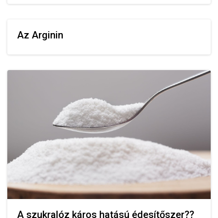
Az Arginin
A szukralóz káros hatású édesítőszer??