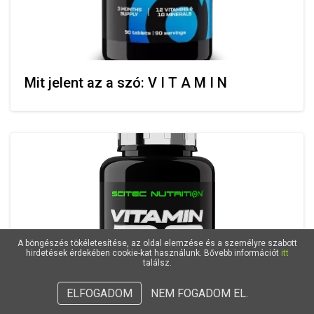
Mit jelent az a szó: V I T A M I N
A böngészés tökéletesítése, az oldal elemzése és a személyre szabott
hirdetések érdekében cookie-kat használunk. Bővebb információt
itt
találsz.
ELFOGADOM
NEM FOGADOM EL.