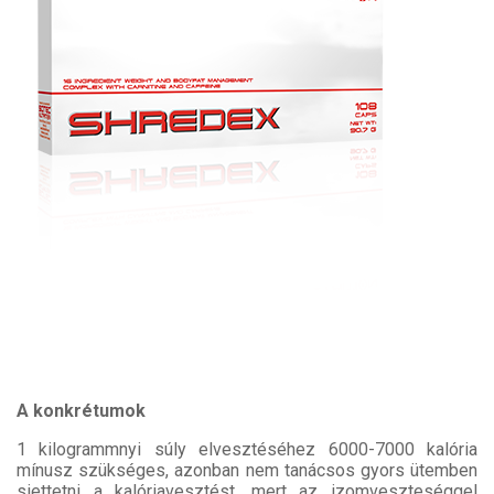
A konkrétumok
1 kilogrammnyi súly elvesztéséhez 6000-7000 kalória
mínusz szükséges, azonban nem tanácsos gyors ütemben
siettetni a kalóriavesztést, mert az izomveszteséggel