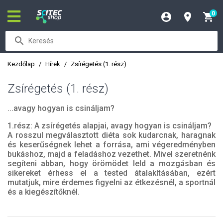
0
Kezdőlap
Hírek
Zsírégetés (1. rész)
Zsírégetés (1. rész)
...avagy hogyan is csináljam?
1.rész: A zsírégetés alapjai, avagy hogyan is csináljam?
A rosszul megválasztott diéta sok kudarcnak, haragnak
és keserűségnek lehet a forrása, ami végeredményben
bukáshoz, majd a feladáshoz vezethet. Mivel szeretnénk
segíteni abban, hogy örömödet leld a mozgásban és
sikereket érhess el a tested átalakításában, ezért
mutatjuk, mire érdemes figyelni az étkezésnél, a sportnál
és a kiegészítőknél.