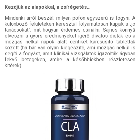
Kezdjük az alapokkal, a zsírégetés…
Mindenki arról beszél, milyen pofon egyszerű is fogyni. A
különböző felületeken keresztül folyamatosan kapjuk a „jó
tanácsokat”, mit hogyan érdemes csinálni. Sajnos könnyű
elveszni a gyors eredményeket ígérő divatos diéták és a
mozgás nélkül napok alatt centiket karcsúsító tabletták
között (ha bár van olyan kiegészítő, ami mozgás nélkül is
segíti a fogyást, amit klinikai vizsgálatok igazolták ágyban
fekvő betegeken, amire a későbbiekben részletesen
kitérek).