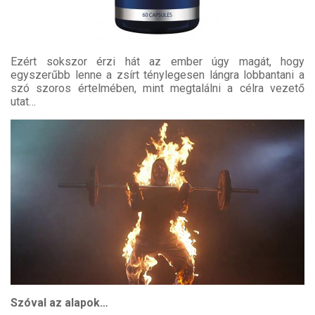
Ezért sokszor érzi hát az ember úgy magát, hogy
egyszerűbb lenne a zsírt ténylegesen lángra lobbantani a
szó szoros értelmében, mint megtalálni a célra vezető
utat…
Szóval az alapok…