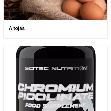
A tojás