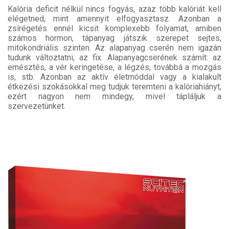
Kalória deficit nélkül nincs fogyás, azaz több kalóriát kell
elégetned, mint amennyit elfogyasztasz. Azonban a
zsírégetés ennél kicsit komplexebb folyamat, amiben
számos hormon, tápanyag játszik szerepet sejtes,
mitokondriális szinten. Az alapanyag cserén nem igazán
tudunk változtatni, az fix. Alapanyagcserének számít: az
emésztés, a vér keringetése, a légzés, továbbá a mozgás
is, stb. Azonban az aktív életmóddal vagy a kialakult
étkezési szokásokkal meg tudjuk teremteni a kalóriahiányt,
ezért nagyon nem mindegy, mivel tápláljuk a
szervezetünket.